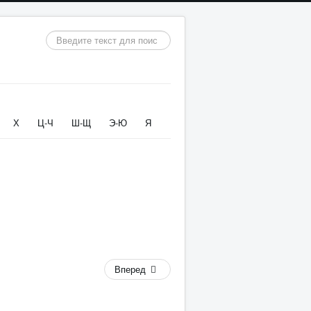
Искать...
Х
Ц-Ч
Ш-Щ
Э-Ю
Я
Вперед