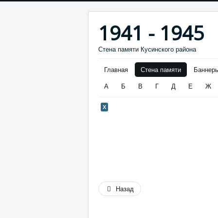
1941 - 1945
Стена памяти Кусинского района
Главная
Стена памяти
Баннер
А
Б
В
Г
Д
Е
Ж
Х
Назад