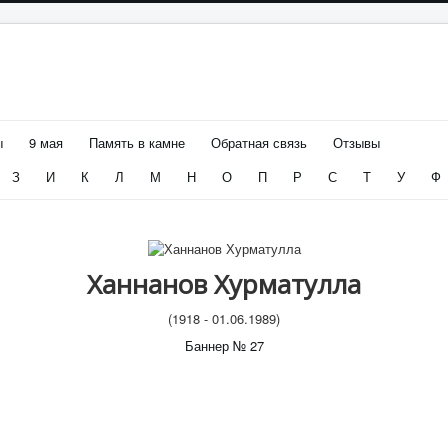
ы
9 мая
Память в камне
Обратная связь
Отзывы
З
И
К
Л
М
Н
О
П
Р
С
Т
У
Ф
Ханнанов Хурматулла
(1918 - 01.06.1989)
Баннер № 27