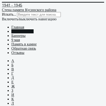
1941 - 1945
Стена памяти Кусинского района
Искать...
Включить/выключить навигацию
Главная
Стена памяти
Баннеры
9 мая
Память в камне
Обратная связь
Отзывы
А
Б
В
Г
Д
Е
Ж
З
И
К
Л