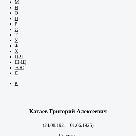
М
Н
О
П
Р
С
Т
У
Ф
Х
Ц-Ч
Ш-Щ
Э-Ю
Я
К
Катаев Григорий Алексеевич
(24.08.1921 - 01.06.1925)
Сержант