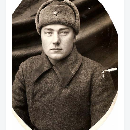
А
Б
В
Г
Д
Е
Ж
З
И
К
Л
М
Н