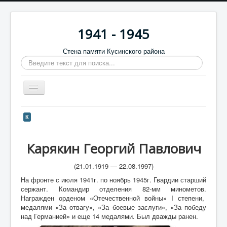
1941 - 1945
Стена памяти Кусинского района
Искать...
Включить/
выключить
навигацию
Главная
К
Стена памяти
Карякин Георгий Павлович
Баннеры
9 мая
(21.01.1919 — 22.08.1997)
На фронте с июля 1941г. по ноябрь 1945г. Гвардии старший
Память в камне
сержант. Командир отделения 82-мм минометов.
Награжден орденом «Отечественной войны» I степени,
Обратная связь
медалями «За отвагу», «За боевые заслуги», «За победу
над Германией» и еще 14 медалями. Был дважды ранен.
Отзывы