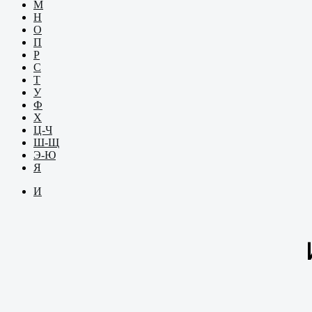
М
Н
О
П
Р
С
Т
У
Ф
Х
Ц-Ч
Ш-Щ
Э-Ю
Я
И