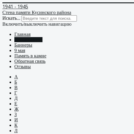
1941 - 1945
Стена памяти Кусинского района
Искать...
Включить/выключить навигацию
Главная
Стена памяти
Баннеры
9 мая
Память в камне
Обратная связь
Отзывы
А
Б
В
Г
Д
Е
Ж
З
И
К
Л