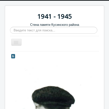
1941 - 1945
Стена памяти Кусинского района
Искать...
Включить/
выключить
навигацию
Главная
Б
Стена памяти
Баннеры
9 мая
Память в камне
Обратная связь
Отзывы