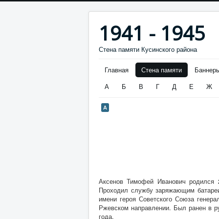
1941 - 1945
Стена памяти Кусинского района
Главная
Стена памяти
Баннер
А
Б
В
Г
Д
Е
Ж
А
Аксенов Тимофей Иванович родился 2
Проходил службу заряжающим батареи 
имени героя Советского Союза генера
Ржевском направлении. Был ранен в р
года.