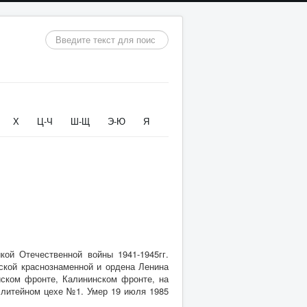
Искать...
Х
Ц-Ч
Ш-Щ
Э-Ю
Я
ой Отечественной войны 1941-1945гг.
ской краснознаменной и ордена Ленина
йском фронте, Калининском фронте, на
 литейном цехе №1. Умер 19 июля 1985