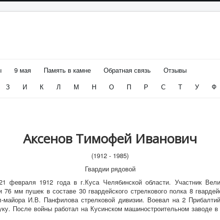
ы
9 мая
Память в камне
Обратная связь
Отзывы
З
И
К
Л
М
Н
О
П
Р
С
Т
У
Ф
Аксенов Тимофей Иванович
(1912 - 1985)
Гвардии рядовой
1 февраля 1912 года в г.Куса Челябинской области. Участник Велик
76 мм пушек в составе 30 гвардейского стрелкового полка 8 гвардей
л-майора И.В. Панфилова стрелковой дивизии. Воевал на 2 Прибалти
уку. После войны работал на Кусинском машиностроительном заводе в