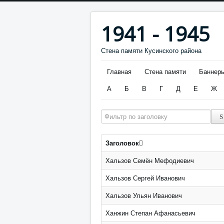
1941 - 1945
Стена памяти Кусинского района
Главная
Стена памяти
Баннер
А
Б
В
Г
Д
Е
Ж
Фильтр по заголовку
Заголовок
Хальзов Семён Мефодиевич
Хальзов Сергей Иванович
Хальзов Ульян Иванович
Ханжин Степан Афанасьевич