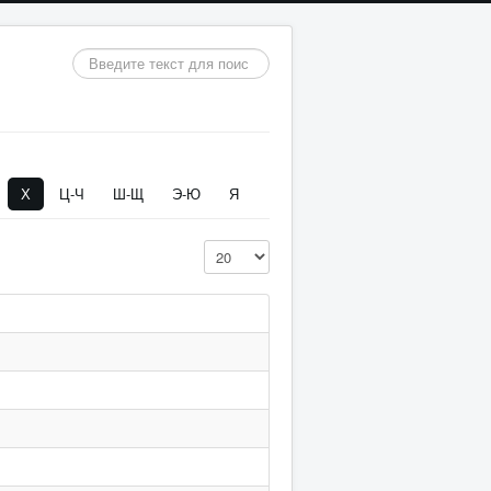
Искать...
Х
Ц-Ч
Ш-Щ
Э-Ю
Я
Кол-во строк: