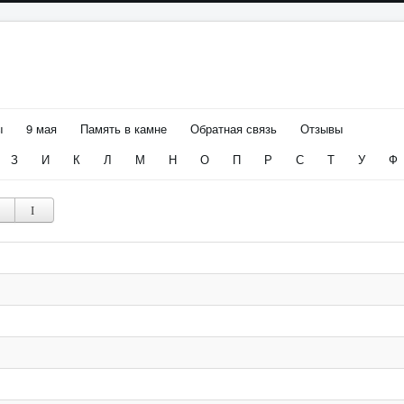
ы
9 мая
Память в камне
Обратная связь
Отзывы
З
И
К
Л
М
Н
О
П
Р
С
Т
У
Ф